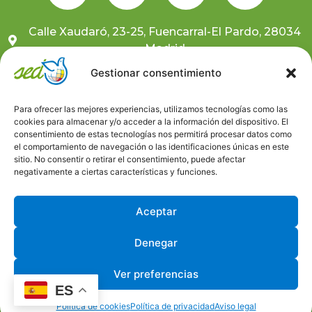
Calle Xaudaró, 23-25, Fuencarral-El Pardo, 28034
Madrid
681 10 59 91
Gestionar consentimiento
sedcentral@sedongd.org
Para ofrecer las mejores experiencias, utilizamos tecnologías como las
cookies para almacenar y/o acceder a la información del dispositivo. El
Suscríbete a nuestra newsletter
consentimiento de estas tecnologías nos permitirá procesar datos como
el comportamiento de navegación o las identificaciones únicas en este
sitio. No consentir o retirar el consentimiento, puede afectar
Canal ético
negativamente a ciertas características y funciones.
Trabaja con nosotros
Aceptar
Denegar
Ver preferencias
Aviso Legal
Política de Privacidad
Política de Cookies
ES
Desarrollado por © Universo GlobalEduca
Política de cookies
Política de privacidad
Aviso legal