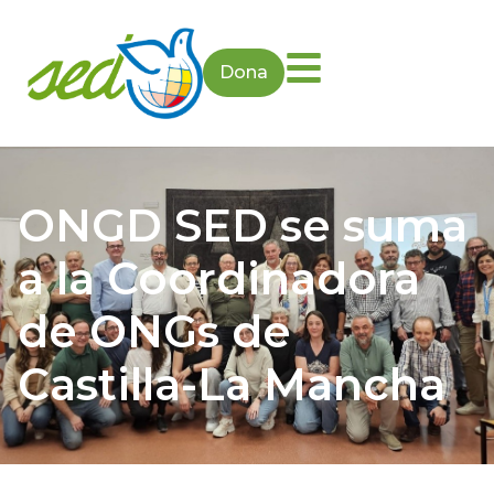
Dona
ONGD SED se suma
a la Coordinadora
de ONGs de
Castilla-La Mancha