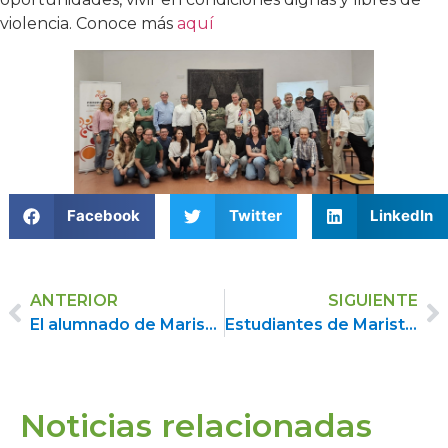
violencia. Conoce más
aquí
Facebook
Twitter
LinkedIn
ANTERIOR
SIGUIENTE
El alumnado de Maristas Igualada transforma los ODS en arte para imaginar un mundo más justo
Estudiantes de Maristak Zalla participan del taller «Agenda 2030: Que la menstruación no sea una barrera para la educación»
Noticias relacionadas