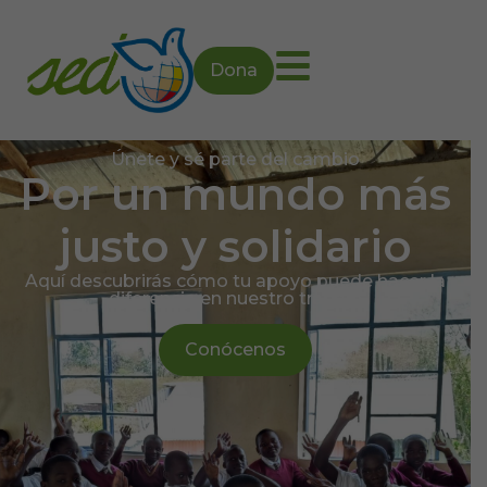
Dona
Campaña de emergencia
SED responde por
Venezuela
Cada ayuda cuenta. ¡Contamos contigo!
Cómo colaborar