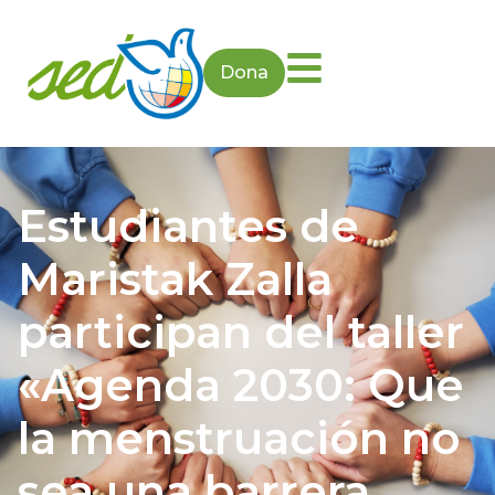
Dona
Estudiantes de
Maristak Zalla
participan del taller
«Agenda 2030: Que
la menstruación no
sea una barrera