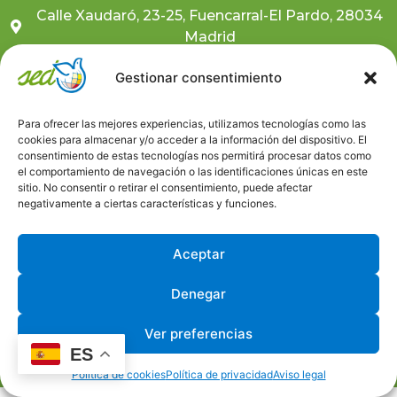
Calle Xaudaró, 23-25, Fuencarral-El Pardo, 28034
Madrid
681 10 59 91
Gestionar consentimiento
sedcentral@sedongd.org
Para ofrecer las mejores experiencias, utilizamos tecnologías como las
cookies para almacenar y/o acceder a la información del dispositivo. El
Suscríbete a nuestra newsletter
consentimiento de estas tecnologías nos permitirá procesar datos como
el comportamiento de navegación o las identificaciones únicas en este
Canal ético
sitio. No consentir o retirar el consentimiento, puede afectar
negativamente a ciertas características y funciones.
Trabaja con nosotros
Aceptar
Denegar
Aviso Legal
Política de Privacidad
Política de Cookies
Ver preferencias
Desarrollado por © Universo GlobalEduca
ES
Política de cookies
Política de privacidad
Aviso legal