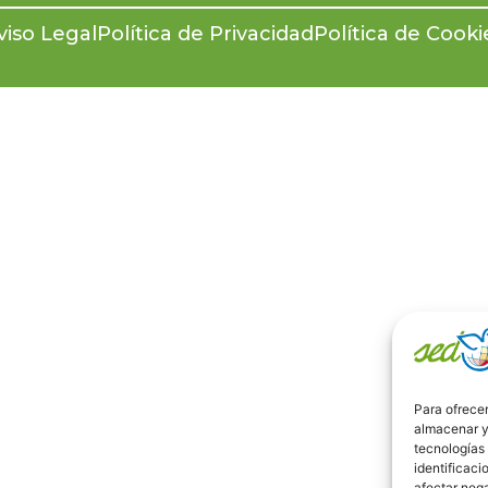
viso Legal
Política de Privacidad
Política de Cooki
Para ofrecer
almacenar y/
tecnologías
identificaci
afectar nega