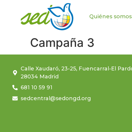
Quiénes somos
Campaña 3
Calle Xaudaró, 23-25, Fuencarral-El Pard
28034 Madrid
681 10 59 91
sedcentral@sedongd.org