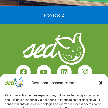
Proyecto 2
Gestionar consentimiento
Calle Xaudaró, 23-25, Fuencarral-El Pardo, 28034
Madrid
Para ofrecer las mejores experiencias, utilizamos tecnologías como las
cookies para almacenar y/o acceder a la información del dispositivo. El
681 10 59 91
consentimiento de estas tecnologías nos permitirá procesar datos como