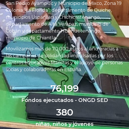
San Pedro Ayampuc y Municipio de Mixco, Zona 19
Colonia “La Florida”; departamento de Quiche,
municipios Uspantan y Chichicastenango,
d
epartamento de Alta Verapaz, municipio de
Cobán y departamento Huehuetenango,
municipio de Chiantla.
Movilizamos más de 70.000 euros al año gracias a
las campañas de solidaridad impulsadas por los
centros educativos Maristas y el apoyo de personas
socias y colaboradoras en España.
76,199
Fondos ejecutados - ONGD SED
380
niñas, niños y jóvenes