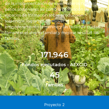
de la implementación de
invernaderos hortícolas y
patios sostenibles así como la promoción de
espacios de formación
sobre producción
sostenible,
logramos
promover el
empoderamiento femenino y las redes de cuidado;
fomentar el ahorro familiar y mejorar la salud las
familias.
171.946
Fondos ejecutados - AEXCID
45
familias
Proyecto 2