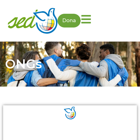
Dona
ONGs