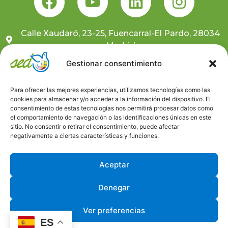
Calle Xaudaró, 23-25, Fuencarral-El Pardo, 28034
Madrid
681 10 59 91
Gestionar consentimiento
sedcentral@sedongd.org
Para ofrecer las mejores experiencias, utilizamos tecnologías como las
cookies para almacenar y/o acceder a la información del dispositivo. El
Suscríbete a nuestra newsletter
consentimiento de estas tecnologías nos permitirá procesar datos como
el comportamiento de navegación o las identificaciones únicas en este
sitio. No consentir o retirar el consentimiento, puede afectar
Canal ético
negativamente a ciertas características y funciones.
Trabaja con nosotros
Aceptar
Denegar
Ver preferencias
Aviso Legal
Política de Privacidad
Política de Cookies
ES
Desarrollado por © Universo GlobalEduca