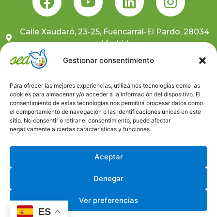
Calle Xaudaró, 23-25, Fuencarral-El Pardo, 28034
Madrid
681 10 59 91
Gestionar consentimiento
sedcentral@sedongd.org
Para ofrecer las mejores experiencias, utilizamos tecnologías como las
cookies para almacenar y/o acceder a la información del dispositivo. El
Suscríbete a nuestra newsletter
consentimiento de estas tecnologías nos permitirá procesar datos como
el comportamiento de navegación o las identificaciones únicas en este
sitio. No consentir o retirar el consentimiento, puede afectar
Canal ético
negativamente a ciertas características y funciones.
Trabaja con nosotros
Aceptar
Denegar
Ver preferencias
Aviso Legal
Política de Privacidad
Política de Cookies
ES
Desarrollado por © Universo GlobalEduca