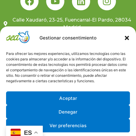
Calle Xaudaró, 23-25, Fuencarral-El Pardo, 28034
Madrid
681 10 59 91
Gestionar consentimiento
sedcentral@sedongd.org
Para ofrecer las mejores experiencias, utilizamos tecnologías como las
cookies para almacenar y/o acceder a la información del dispositivo. El
Suscríbete a nuestra newsletter
consentimiento de estas tecnologías nos permitirá procesar datos como
el comportamiento de navegación o las identificaciones únicas en este
sitio. No consentir o retirar el consentimiento, puede afectar
Canal ético
negativamente a ciertas características y funciones.
Trabaja con nosotros
Aceptar
Denegar
Ver preferencias
Aviso Legal
Política de Privacidad
Política de Cookies
ES
Desarrollado por © Universo GlobalEduca