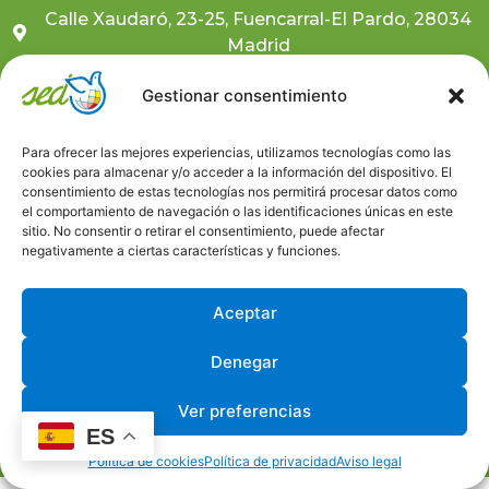
Calle Xaudaró, 23-25, Fuencarral-El Pardo, 28034
Madrid
681 10 59 91
Gestionar consentimiento
sedcentral@sedongd.org
Para ofrecer las mejores experiencias, utilizamos tecnologías como las
cookies para almacenar y/o acceder a la información del dispositivo. El
Suscríbete a nuestra newsletter
consentimiento de estas tecnologías nos permitirá procesar datos como
el comportamiento de navegación o las identificaciones únicas en este
Canal ético
sitio. No consentir o retirar el consentimiento, puede afectar
negativamente a ciertas características y funciones.
Trabaja con nosotros
Aceptar
Denegar
Aviso Legal
Política de Privacidad
Política de Cookies
Ver preferencias
Desarrollado por © Universo GlobalEduca
ES
Política de cookies
Política de privacidad
Aviso legal